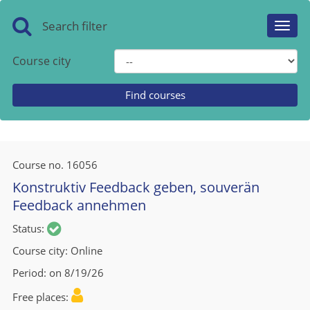
Search filter
Toggl
navig
Course city
Course no.
16056
Konstruktiv Feedback geben, souverän
Feedback annehmen
Status
Course city
Online
Period
on 8/19/26
Free places