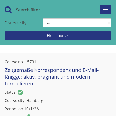
Search filter
Toggl
navig
Course city
Course no.
15731
Zeitgemäße Korrespondenz und E-Mail-
Knigge: aktiv, prägnant und modern
formulieren
Status
Course city
Hamburg
Period
on 10/1/26