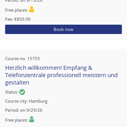
Period
on 9/15/26
Free places
Fee
€850.00
Book now
Course no.
15755
Herzlich willkommen! Empfang &
Telefonzentrale professionell meistern und
gestalten
Status
Course city
Hamburg
Period
on 9/29/26
Free places