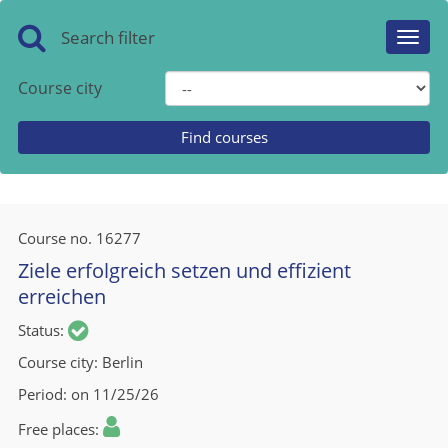
Search filter
Toggl
navig
Course city
Course no.
16277
Ziele erfolgreich setzen und effizient
erreichen
Status
Course city
Berlin
Period
on 11/25/26
Free places