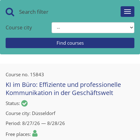
Search filter
Toggl
navig
Course city
Course no.
15843
KI im Büro: Effiziente und professionelle
Kommunikation in der Geschäftswelt
Status
Course city
Düsseldorf
Period
8/27/26 — 8/28/26
Free places