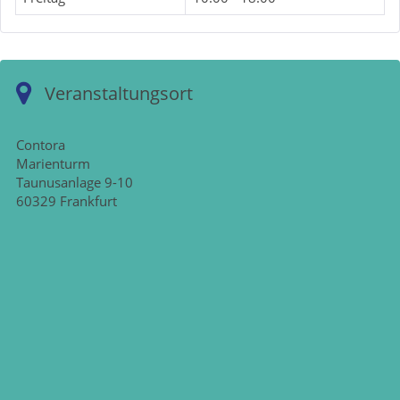
Veranstaltungsort
Contora
Marienturm
Taunusanlage 9-10
60329 Frankfurt